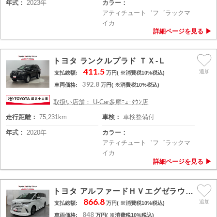
年式：
2023年
カラー：
アティチュート゛フ゛ラックマ
イカ
トヨタ ランクルプラド ＴＸ-Ｌ
411.5
支払総額:
万円( ※消費税10%税込)
392.8
車両価格:
万円( ※消費税10%税込)
取扱い店舗： U-Car多摩ﾆｭｰﾀｳﾝ店
走行距離：
75,231km
車検：
車検整備付
年式：
2020年
カラー：
アティチュート゛フ゛ラックマ
イカ
トヨタ アルファードＨＶエグゼラウンジ
866.8
支払総額:
万円( ※消費税10%税込)
848
車両価格:
万円( ※消費税10%税込)