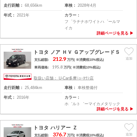
走行距離：
68,656km
車検：
2028年4月
年式：
2021年
カラー：
フ゜ラチナホワイトハ゜ールマ
イカ
トヨタ ノア ＨＶ ＧアップグレードＳ
212.9
支払総額:
万円( ※消費税10%税込)
195.8
車両価格:
万円( ※消費税10%税込)
取扱い店舗： U-Car多摩ﾆｭｰﾀｳﾝ店
走行距離：
25,484km
車検：
車検整備付
年式：
2016年
カラー：
ホ゛ルト゛ーマイカメタリック
トヨタ ハリアー Ｚ
376.7
支払総額:
万円( ※消費税10%税込)