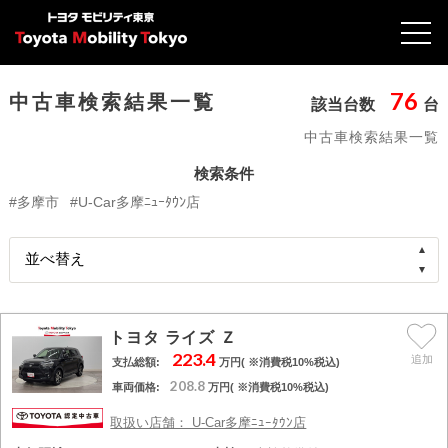
76
中古車検索結果一覧
該当台数
台
中古車検索結果一覧
検索条件
#多摩市
#U-Car多摩ﾆｭｰﾀｳﾝ店
トヨタ ライズ Ｚ
223.4
支払総額:
万円( ※消費税10%税込)
208.8
車両価格:
万円( ※消費税10%税込)
取扱い店舗： U-Car多摩ﾆｭｰﾀｳﾝ店