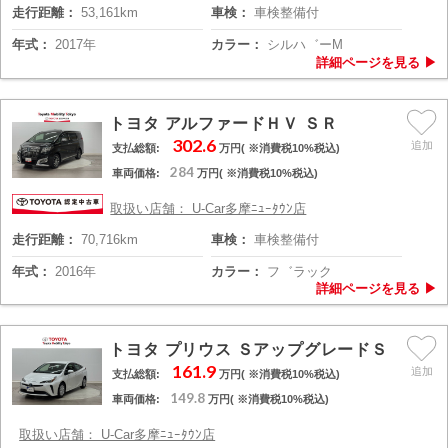
走行距離：
53,161km
車検：
車検整備付
年式：
2017年
カラー：
シルハ゛ーM
トヨタ アルファードＨＶ ＳＲ
302.6
支払総額:
万円( ※消費税10%税込)
284
車両価格:
万円( ※消費税10%税込)
取扱い店舗： U-Car多摩ﾆｭｰﾀｳﾝ店
走行距離：
70,716km
車検：
車検整備付
年式：
2016年
カラー：
フ゛ラック
トヨタ プリウス ＳアップグレードＳ
161.9
支払総額:
万円( ※消費税10%税込)
149.8
車両価格:
万円( ※消費税10%税込)
取扱い店舗： U-Car多摩ﾆｭｰﾀｳﾝ店