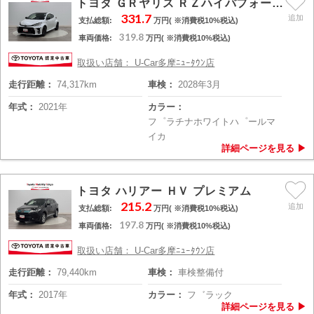
トヨタ ＧＲヤリス ＲＺハイパフォーマンス
331.7
支払総額:
万円( ※消費税10%税込)
319.8
車両価格:
万円( ※消費税10%税込)
取扱い店舗： U-Car多摩ﾆｭｰﾀｳﾝ店
走行距離：
74,317km
車検：
2028年3月
年式：
2021年
カラー：
フ゜ラチナホワイトハ゜ールマ
イカ
トヨタ ハリアー ＨＶ プレミアム
215.2
支払総額:
万円( ※消費税10%税込)
197.8
車両価格:
万円( ※消費税10%税込)
取扱い店舗： U-Car多摩ﾆｭｰﾀｳﾝ店
走行距離：
79,440km
車検：
車検整備付
年式：
2017年
カラー：
フ゛ラック