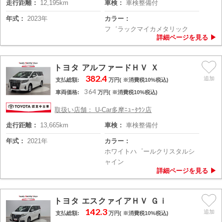
走行距離：
12,195km
車検：
車検整備付
年式：
2023年
カラー：
フ゛ラックマイカメタリック
トヨタ アルファードＨＶ Ｘ
382.4
支払総額:
万円( ※消費税10%税込)
364
車両価格:
万円( ※消費税10%税込)
取扱い店舗： U-Car多摩ﾆｭｰﾀｳﾝ店
走行距離：
13,665km
車検：
車検整備付
年式：
2021年
カラー：
ホワイトハ゜ールクリスタルシ
ャイン
トヨタ エスクァイアＨＶ Ｇｉ
142.3
支払総額:
万円( ※消費税10%税込)