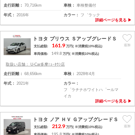
走行距離：
70,716km
車検：
車検整備付
年式：
2016年
カラー：
フ゛ラック
トヨタ プリウス ＳアップグレードＳ
161.9
支払総額:
万円( ※消費税10%税込)
149.8
車両価格:
万円( ※消費税10%税込)
取扱い店舗： U-Car多摩ﾆｭｰﾀｳﾝ店
走行距離：
68,656km
車検：
2028年4月
年式：
2021年
カラー：
フ゜ラチナホワイトハ゜ールマ
イカ
トヨタ ノア ＨＶ ＧアップグレードＳ
212.9
支払総額:
万円( ※消費税10%税込)
195.8
車両価格:
万円( ※消費税10%税込)