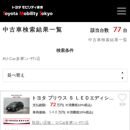
77
中古車検索結果一覧
該当台数
台
中古車検索結果一覧
検索条件
#U-Car多摩ﾆｭｰﾀｳﾝ店
トヨタ プリウス Ｓ ＬＥＤエディション
72
支払総額:
万円( ※消費税10%税込)
54.8
車両価格:
万円( ※消費税10%税込)
取扱い店舗： U-Car多摩ﾆｭｰﾀｳﾝ店