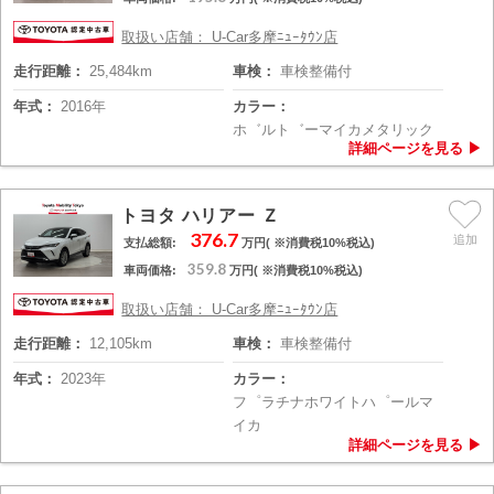
取扱い店舗： U-Car多摩ﾆｭｰﾀｳﾝ店
走行距離：
25,484km
車検：
車検整備付
年式：
2016年
カラー：
ホ゛ルト゛ーマイカメタリック
トヨタ ハリアー Ｚ
376.7
支払総額:
万円( ※消費税10%税込)
359.8
車両価格:
万円( ※消費税10%税込)
取扱い店舗： U-Car多摩ﾆｭｰﾀｳﾝ店
走行距離：
12,105km
車検：
車検整備付
年式：
2023年
カラー：
フ゜ラチナホワイトハ゜ールマ
イカ