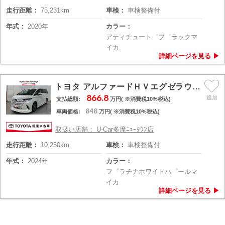
走行距離：
75,231km
車検：
車検整備付
年式：
2020年
カラー：
アティチュート゛フ゛ラックマ
イカ
トヨタ アルファードＨＶエグゼラウンジ
866.8
支払総額:
万円( ※消費税10%税込)
848
車両価格:
万円( ※消費税10%税込)
取扱い店舗： U-Car多摩ﾆｭｰﾀｳﾝ店
走行距離：
10,250km
車検：
車検整備付
年式：
2024年
カラー：
フ゜ラチナホワイトハ゜ールマ
イカ