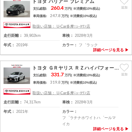
トヨタ ハリアー プレミアム
260.4
支払総額:
万円( ※消費税10%税込)
247.8
車両価格:
万円( ※消費税10%税込)
取扱い店舗： U-Car多摩ﾆｭｰﾀｳﾝ店
走行距離：
39,902km
車検：
2028年3月
年式：
2019年
カラー：
フ゛ラック
トヨタ ＧＲヤリス ＲＺハイパフォーマンス
331.7
支払総額:
万円( ※消費税10%税込)
319.8
車両価格:
万円( ※消費税10%税込)
取扱い店舗： U-Car多摩ﾆｭｰﾀｳﾝ店
走行距離：
74,317km
車検：
2028年3月
年式：
2021年
カラー：
フ゜ラチナホワイトハ゜ールマ
イカ