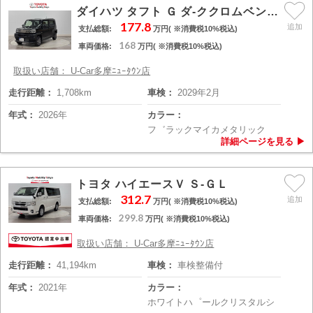
ダイハツ タフト Ｇ ダ-ククロムベンチャ-
177.8
支払総額:
万円( ※消費税10%税込)
168
車両価格:
万円( ※消費税10%税込)
取扱い店舗： U-Car多摩ﾆｭｰﾀｳﾝ店
走行距離：
1,708km
車検：
2029年2月
年式：
2026年
カラー：
フ゛ラックマイカメタリック
トヨタ ハイエースＶ Ｓ-ＧＬ
312.7
支払総額:
万円( ※消費税10%税込)
299.8
車両価格:
万円( ※消費税10%税込)
取扱い店舗： U-Car多摩ﾆｭｰﾀｳﾝ店
走行距離：
41,194km
車検：
車検整備付
年式：
2021年
カラー：
ホワイトハ゜ールクリスタルシ