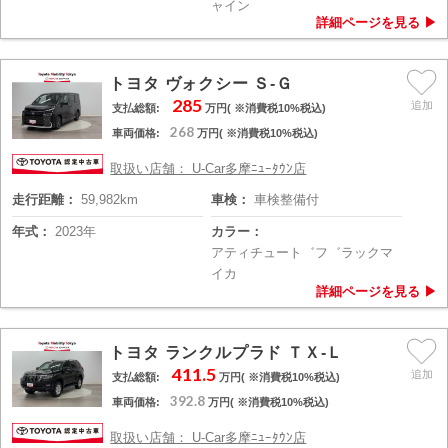
ャイン
トヨタ ヴォクシー Ｓ-Ｇ
285
支払総額:
万円( ※消費税10%税込)
268
車両価格:
万円( ※消費税10%税込)
取扱い店舗： U-Car多摩ﾆｭｰﾀｳﾝ店
走行距離：
59,982km
車検：
車検整備付
年式：
2023年
カラー：
アティチュート゛フ゛ラックマ
イカ
トヨタ ランクルプラド ＴＸ-Ｌ
411.5
支払総額:
万円( ※消費税10%税込)
392.8
車両価格:
万円( ※消費税10%税込)
取扱い店舗： U-Car多摩ﾆｭｰﾀｳﾝ店