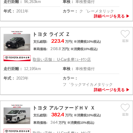
走行距離：
96,263km
車検：
車検整備付
年式：
2011年
カラー：
ク゛レーメタリック
トヨタ ライズ Ｚ
223.4
支払総額:
万円( ※消費税10%税込)
208.8
車両価格:
万円( ※消費税10%税込)
取扱い店舗： U-Car多摩ﾆｭｰﾀｳﾝ店
走行距離：
12,195km
車検：
車検整備付
年式：
2023年
カラー：
フ゛ラックマイカメタリック
トヨタ アルファードＨＶ Ｘ
382.4
支払総額:
万円( ※消費税10%税込)
364
車両価格:
万円( ※消費税10%税込)